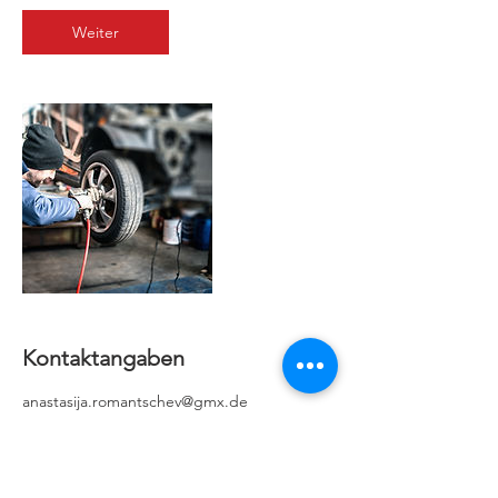
d
.
Weiter
Kontaktangaben
anastasija.romantschev@gmx.de